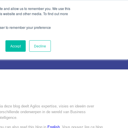
ite and allow us to remember you. We use this
is website and other media. To find out more
rowser to remember your preference
Contact Us
Accept
Decline
ia deze blog deelt Agilos expertise, visies en ideeën over
erschillende onderwerpen in de wereld van Business
ntelligence.
ou can also read this blog in
English
. Vous pouvez lire ce blog