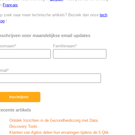
n
Français
.
p zoek naar meer technische artikels? Bezoek dan onze
tech
log
!
nschrijven voor maandelijkse email updates
oornaam
*
Familienaam
*
mail
*
ecente artikels
Ontdek Inzichten in de Gezondheidszorg met Data
Discovery Tools
Klanten van Agilos delen hun ervaringen tijdens de 5 Qlik