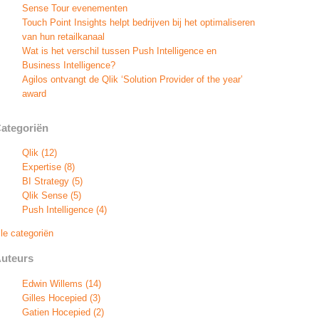
Sense Tour evenementen
Touch Point Insights helpt bedrijven bij het optimaliseren
van hun retailkanaal
Wat is het verschil tussen Push Intelligence en
Business Intelligence?
Agilos ontvangt de Qlik ‘Solution Provider of the year’
award
ategoriën
Qlik
(12)
Expertise
(8)
BI Strategy
(5)
Qlik Sense
(5)
Push Intelligence
(4)
lle categoriën
uteurs
Edwin Willems
(14)
Gilles Hocepied
(3)
Gatien Hocepied
(2)