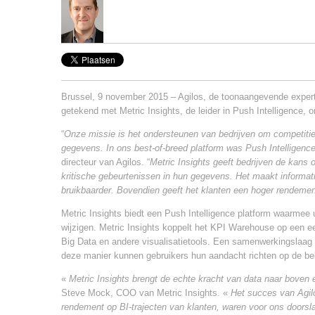
Brussel, 9 november 2015 – Agilos, de toonaangevende exper
getekend met Metric Insights, de leider in Push Intelligence, 
“
Onze missie is het ondersteunen van bedrijven om competitiev
gegevens. In ons best-of-breed platform was Push Intelligen
directeur van Agilos. “
Metric Insights geeft bedrijven de kans
kritische gebeurtenissen in hun gegevens. Het maakt informat
bruikbaarder. Bovendien geeft het klanten een hoger rendemen
Metric Insights biedt een Push Intelligence platform waarmee
wijzigen. Metric Insights koppelt het KPI Warehouse op een e
Big Data en andere visualisatietools. Een samenwerkingslaag 
deze manier kunnen gebruikers hun aandacht richten op de bel
«
Metric Insights brengt de echte kracht van data naar boven 
Steve Mock, COO van Metric Insights. «
Het succes van Agilo
rendement op BI-trajecten van klanten, waren voor ons doors