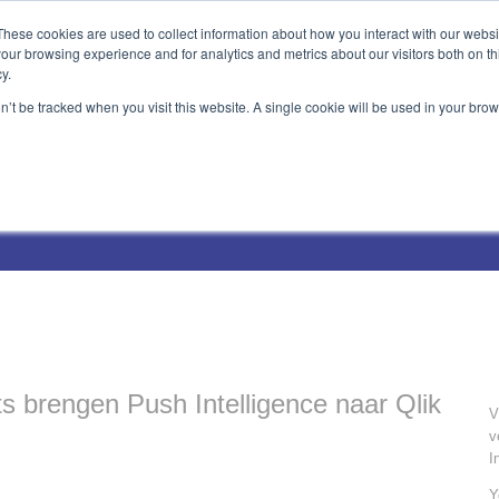
These cookies are used to collect information about how you interact with our webs
our browsing experience and for analytics and metrics about our visitors both on th
y.
on’t be tracked when you visit this website. A single cookie will be used in your b
Technical Solutions
Blog
Events
About Us
Jobs
s brengen Push Intelligence naar Qlik
V
v
I
Y