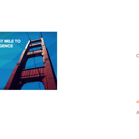
C
a
A