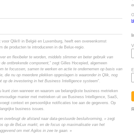
e
O
b
I
t voor Qlik® in België en Luxemburg, heeft een overeenkomst
V
om de producten te introduceren in de Belux-regio.
er en flexibeler te worden, middels slimmer en beter gebruik van
ce de ontbrekende component,
” zegt Gilles Hocepied, algemeen
 om te focussen, samen te werken en actie te ondernemen op basis van
E
ie, die nu op meerdere plekken opgeslagen is waaronder in Qlik, nog
t op de investering in het Business Intelligence systeem
”.
 u kunt zien wanneer en waarom uw belangrijkste business metrieken
envoudige manier met metrieken uit uw Business Intelligence, SaaS,
voegt context en persoonlijke notificaties toe aan de gegevens. Op
angrijke business issues.
R
en overbrugt de afstand naar data-gestuurde besluitvorming, »
zegt
s op de BeLux markt, en de focus op maximalisatie van het
laggevend om met Agilos in zee te gaan.
»