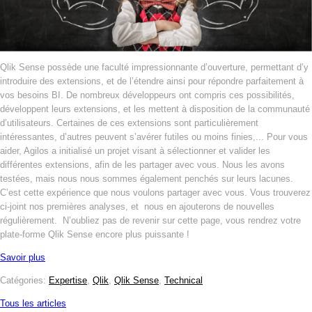
Qlik Sense possède une faculté impressionnante d’ouverture, permettant d’y
introduire des extensions, et de l’étendre ainsi pour répondre parfaitement à
vos besoins BI. De nombreux développeurs ont compris ces possibilités,
développent leurs extensions, et les mettent à disposition de la communauté
d’utilisateurs. Certaines de ces extensions sont particulièrement
intéressantes, d’autres peuvent s’avérer futiles ou moins finies,... Pour vous
aider, Agilos a initialisé un projet visant à sélectionner et valider les
différentes extensions, afin de les partager avec vous. Nous les avons
testées, mais nous nous sommes également penchés sur leurs lacunes.
C’est cette expérience que nous voulons partager avec vous. Vous trouverez
ci-joint nos premières analyses, et nous en ajouterons de nouvelles
régulièrement. N’oubliez pas de revenir sur cette page, vous rendrez votre
plate-forme Qlik Sense encore plus puissante !
Savoir plus
Catégories:
Expertise
,
Qlik
,
Qlik Sense
,
Technical
Tous les articles