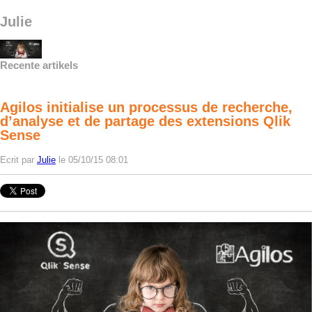
Julie
Recente artikels
Agilos initialise un processus de recherche,
d’analyse et de partage des extensions Qlik
Sense
Ecrit par
Julie
le 05/10/15 08:01