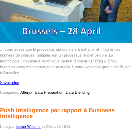
... vous savez que le processus qui consiste à extraire et intégrer des
données de sources multiples est un processus lent et pénible. La
technologie innovante Alteryx vous permet d’opérer par Drag & Drop.
Inscrivez-vous maintenant pour un atelier à notre workshop gratuit ce 28 avril
à Bruxelles.
Savoir plus
Catégories:
Alteryx
,
Data Preparation
,
Data Blending
Push Intelligence par rapport à Business
Intelligence
Ecrit par
Edwin Willems
le 21/03/16 16:55