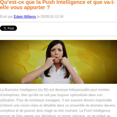
Qu’est-ce que la Push Intelligence et que va-t-
elle vous apporter ?
Ecrit par
Edwin Willems
le 03/05/16 13:34
La Business Intelligence (ou BI) est devenue indispensable pour nombre
d’entreprises, bien qu’elle ne soit pas toujours optimalisée dans son
utilisation. Pour de nombreux managers, il est souvent devenu impossible
d’obtenir une vision claire et détaillée dans un ensemble de données devenu
complexe et de pouvoir ainsi réagir au bon moment. La Push Intelligence
permet de faire gagner aux décideurs un temps précieux, en accédant au