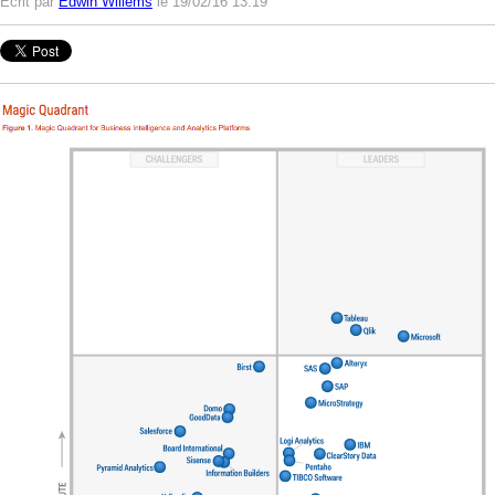
Ecrit par
Edwin Willems
le 19/02/16 13:19