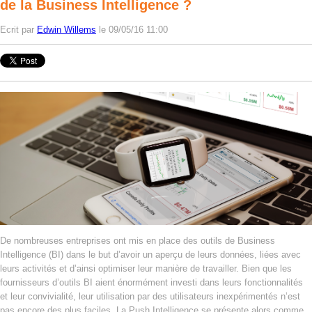
de la Business Intelligence ?
Ecrit par
Edwin Willems
le 09/05/16 11:00
De nombreuses entreprises ont mis en place des outils de Business
Intelligence (BI) dans le but d’avoir un aperçu de leurs données, liées avec
leurs activités et d’ainsi optimiser leur manière de travailler. Bien que les
fournisseurs d’outils BI aient énormément investi dans leurs fonctionnalités
et leur convivialité, leur utilisation par des utilisateurs inexpérimentés n’est
pas encore des plus faciles. La Push Intelligence se présente alors comme