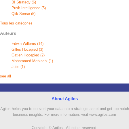
BI Strategy
(6)
Push Intelligence
(5)
Qlik Sense
(5)
Tous les catégories
Auteurs
Edwin Willems
(14)
Gilles Hocepied
(3)
Gatien Hocepied
(2)
Mohammed Merkachi
(1)
Julie
(1)
see all
About Agilos
Agilos helps you to convert your data into a strategic asset and get top-notch
business insights. For more information, visit
www.agilos.com
Copyright © Agilos - All rights reserved